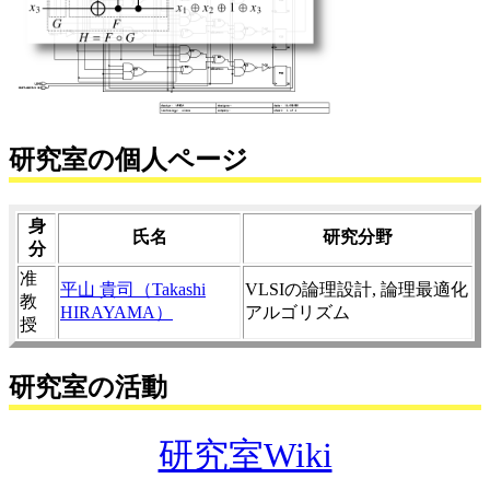
研究室の個人ページ
身
氏名
研究分野
分
准
平山 貴司（Takashi
VLSIの論理設計, 論理最適化
教
HIRAYAMA）
アルゴリズム
授
研究室の活動
研究室Wiki