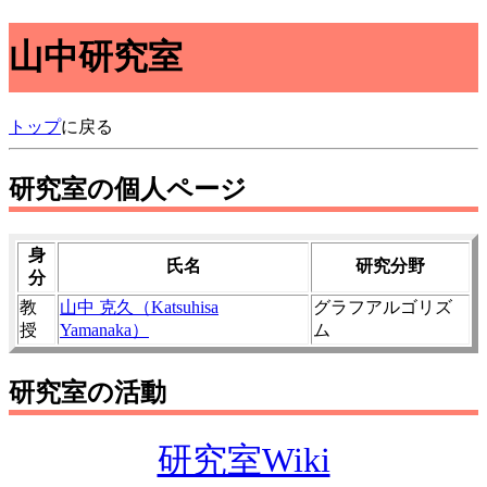
山中研究室
トップ
に戻る
研究室の個人ページ
身
氏名
研究分野
分
教
山中 克久（Katsuhisa
グラフアルゴリズ
授
Yamanaka）
ム
研究室の活動
研究室Wiki