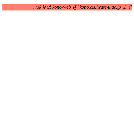
ご意見は kono-web '@' kono.cis.iwate-u.ac.jp まで